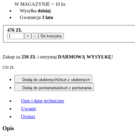
W MAGAZYNIE > 10 ks
Wysyłka
dzisiaj
Gwarancja
3 lata
476 ZŁ
+
–
Do koszyka
Zakup za
250 ZŁ
i otrzymaj
DARMOWĄ WYSYŁKĘ
!
250 ZŁ
Dodaj do ulubionych
Usuń z ulubionych
Dodaj do porównania
Usuń z porównania
Opis i dane techniczne
Uwagi
0
Ocena
1
Opis