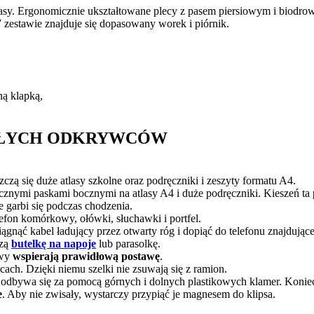
asy. Ergonomicznie ukształtowane plecy z pasem piersiowym i biodr
zestawie znajduje się dopasowany worek i piórnik.
ną klapką,
MAŁYCH ODKRYWCÓW
zą się duże atlasy szkolne oraz podręczniki i zeszyty formatu A4.
znymi paskami bocznymi na atlasy A4 i duże podręczniki. Kieszeń ta p
e garbi się podczas chodzenia.
efon komórkowy, ołówki, słuchawki i portfel.
gnąć kabel ładujący przez otwarty róg i dopiąć do telefonu znajdujące
zą
butelkę na napoje
lub parasolkę.
owy
wspierają prawidłową postawę
.
ach. Dzięki niemu szelki nie zsuwają się z ramion.
k odbywa się za pomocą górnych i dolnych plastikowych klamer. Koniec
e
. Aby nie zwisały, wystarczy przypiąć je magnesem do klipsa.