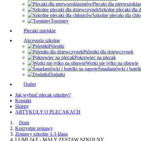
Plecaki dla pierwszokla
Szkolne plecaki dla
Szkolne plecaki dla ch
Tornistry
Plecaki miejskie
Akcesoria szkolne
Piórniki
Piórniki dla dziewczynek
Pokrowiec na plecak
Worki nie tylko na obuwie
Śniadaniówki i butelk
Dodatki
Outlet
Jak wybrać plecak szkolny?
Kontakt
Sklepy
ARTYKUŁY O PLECAKACH
Dom
Korzystne zestawy
Zestawy szkolne 1-3 klasa
LUMI 24 F - MAŁY ZESTAW SZKOLNY