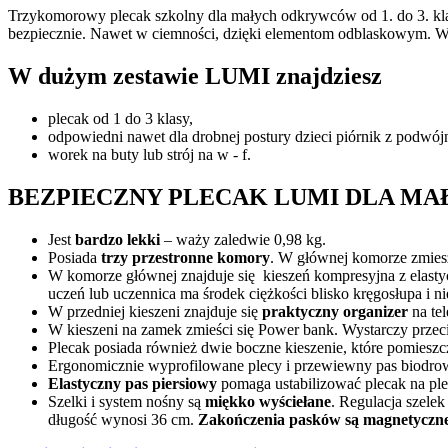
Trzykomorowy plecak szkolny dla małych odkrywców od 1. do 3. kl
bezpiecznie. Nawet w ciemności, dzięki elementom odblaskowym. W 
W dużym zestawie LUMI znajdziesz
plecak od 1 do 3 klasy,
odpowiedni nawet dla drobnej postury dzieci piórnik z podwój
worek na buty lub strój na w - f.
BEZPIECZNY PLECAK LUMI DLA 
Jest
bardzo lekki
– waży zaledwie 0,98 kg.
Posiada
trzy przestronne komory
. W głównej komorze zmieszc
W komorze głównej znajduje się kieszeń kompresyjna z elastyc
uczeń lub uczennica ma środek ciężkości blisko kręgosłupa i ni
W przedniej kieszeni znajduje się
praktyczny organizer
na tel
W kieszeni na zamek zmieści się Power bank. Wystarczy przecią
Plecak posiada również dwie boczne kieszenie, które pomieszc
Ergonomicznie wyprofilowane plecy i przewiewny pas biodr
Elastyczny pas piersiowy
pomaga ustabilizować plecak na plec
Szelki i system nośny są
miękko wyściełane
. Regulacja szele
długość wynosi 36 cm.
Zakończenia pasków są magnetyczn