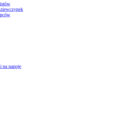
sistów
 dziewczynek
łopców
i na napoje