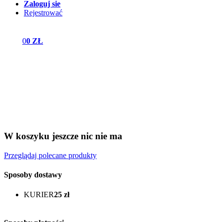
Zaloguj sie
Rejestrować
0
0 ZŁ
W koszyku jeszcze nic nie ma
Przeglądaj polecane produkty
Sposoby dostawy
KURIER
25 zł