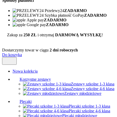
Sposoby płatności
Przelewy24
ZADARMO
Szybka płatność GoPay
ZADARMO
Apple pay
ZADARMO
Google pay
ZADARMO
Zakup za
250 ZŁ
i otrzymaj
DARMOWĄ WYSYŁKĘ
!
Dostarczymy towar w ciągu
2 dni roboczych
Do koszyka
Nowa kolekcja
Korzystne zestawy
Zestawy szkolne 1-3 klasa
Zestawy szkolne 4-6 klasa
Zestawy młodzieżowe
Plecaki
Plecaki szkolne 1-3 klasa
Plecaki szkolne 4-6 klasa
Plecaki młodzieżowe