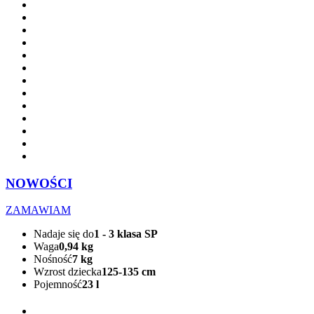
NOWOŚCI
ZAMAWIAM
Nadaje się do
1 - 3 klasa SP
Waga
0,94 kg
Nośność
7 kg
Wzrost dziecka
125-135 cm
Pojemność
23 l