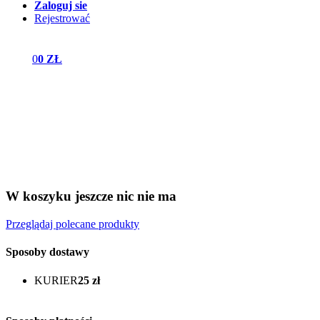
Zaloguj sie
Rejestrować
0
0 ZŁ
W koszyku jeszcze nic nie ma
Przeglądaj polecane produkty
Sposoby dostawy
KURIER
25 zł