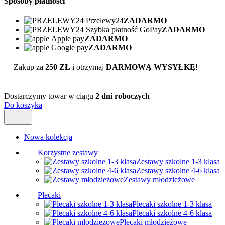
Sposoby płatności
Przelewy24
ZADARMO
Szybka płatność GoPay
ZADARMO
Apple pay
ZADARMO
Google pay
ZADARMO
Zakup za
250 ZŁ
i otrzymaj
DARMOWĄ WYSYŁKĘ
!
Dostarczymy towar w ciągu
2 dni roboczych
Do koszyka
Nowa kolekcja
Korzystne zestawy
Zestawy szkolne 1-3 klasa
Zestawy szkolne 4-6 klasa
Zestawy młodzieżowe
Plecaki
Plecaki szkolne 1-3 klasa
Plecaki szkolne 4-6 klasa
Plecaki młodzieżowe