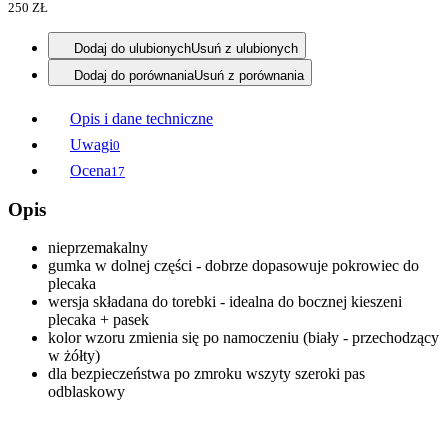
250 ZŁ
Dodaj do ulubionych
Usuń z ulubionych
Dodaj do porównania
Usuń z porównania
Opis i dane techniczne
Uwagi
0
Ocena
17
Opis
nieprzemakalny
gumka w dolnej części - dobrze dopasowuje pokrowiec do
plecaka
wersja składana do torebki - idealna do bocznej kieszeni
plecaka + pasek
kolor wzoru zmienia się po namoczeniu (biały - przechodzący
w żółty)
dla bezpieczeństwa po zmroku wszyty szeroki pas
odblaskowy