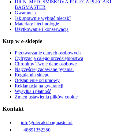
DR N. MED. SMÍŠKOVÁ POLECA PLECAKI
BAGMASTER
Gwarancja
Jak sprawnie wybrać plecak?
Materiały i technologie
Użytkowanie i konserwacja
Kup w e-sklepie
Przetwarzanie danych osobowych
Cyfryzacja całego przedsiębiorstwa
Chronimy Twoje dane osobowe
Najczęściej zadawane pytania.
Regulamin sklepu
Odstąpienie od umowy
Reklamacja na gwarancji
Wysyłka i płatność
Zmień ustawienia plików cookie
Kontakt
info@plecaki-bagmaster.pl
+48691352350