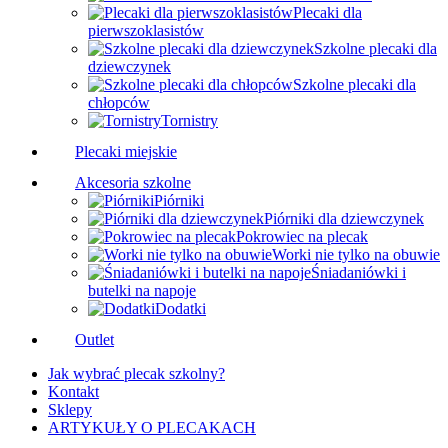
Plecaki dla
pierwszoklasistów
Szkolne plecaki dla
dziewczynek
Szkolne plecaki dla
chłopców
Tornistry
Plecaki miejskie
Akcesoria szkolne
Piórniki
Piórniki dla dziewczynek
Pokrowiec na plecak
Worki nie tylko na obuwie
Śniadaniówki i
butelki na napoje
Dodatki
Outlet
Jak wybrać plecak szkolny?
Kontakt
Sklepy
ARTYKUŁY O PLECAKACH