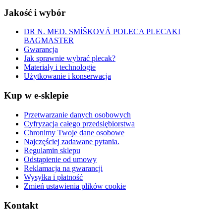
Jakość i wybór
DR N. MED. SMÍŠKOVÁ POLECA PLECAKI
BAGMASTER
Gwarancja
Jak sprawnie wybrać plecak?
Materiały i technologie
Użytkowanie i konserwacja
Kup w e-sklepie
Przetwarzanie danych osobowych
Cyfryzacja całego przedsiębiorstwa
Chronimy Twoje dane osobowe
Najczęściej zadawane pytania.
Regulamin sklepu
Odstąpienie od umowy
Reklamacja na gwarancji
Wysyłka i płatność
Zmień ustawienia plików cookie
Kontakt