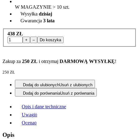
W MAGAZYNIE > 10 szt.
Wysyłka
dzisiaj
Gwarancja
3 lata
438 ZŁ
+
–
Do koszyka
Zakup za
250 ZŁ
i otrzymaj
DARMOWĄ WYSYŁKĘ
!
250 ZŁ
Dodaj do ulubionych
Usuń z ulubionych
Dodaj do porównania
Usuń z porównania
Opis i dane techniczne
Uwagi
0
Ocena
0
Opis