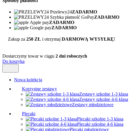
Sposoby płatności
Przelewy24
ZADARMO
Szybka płatność GoPay
ZADARMO
Apple pay
ZADARMO
Google pay
ZADARMO
Zakup za
250 ZŁ
i otrzymaj
DARMOWĄ WYSYŁKĘ
!
Dostarczymy towar w ciągu
2 dni roboczych
Do koszyka
Nowa kolekcja
Korzystne zestawy
Zestawy szkolne 1-3 klasa
Zestawy szkolne 4-6 klasa
Zestawy młodzieżowe
Plecaki
Plecaki szkolne 1-3 klasa
Plecaki szkolne 4-6 klasa
Plecaki młodzieżowe