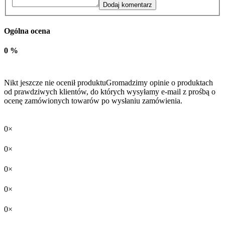
Dodaj komentarz
Ogólna ocena
0 %
Nikt jeszcze nie ocenił produktu
Gromadzimy opinie o produktach
od prawdziwych klientów, do których wysyłamy e-mail z prośbą o
ocenę zamówionych towarów po wysłaniu zamówienia.
0×
0×
0×
0×
0×