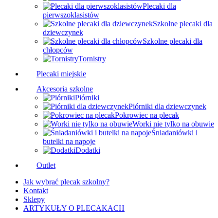
Plecaki dla
pierwszoklasistów
Szkolne plecaki dla
dziewczynek
Szkolne plecaki dla
chłopców
Tornistry
Plecaki miejskie
Akcesoria szkolne
Piórniki
Piórniki dla dziewczynek
Pokrowiec na plecak
Worki nie tylko na obuwie
Śniadaniówki i
butelki na napoje
Dodatki
Outlet
Jak wybrać plecak szkolny?
Kontakt
Sklepy
ARTYKUŁY O PLECAKACH