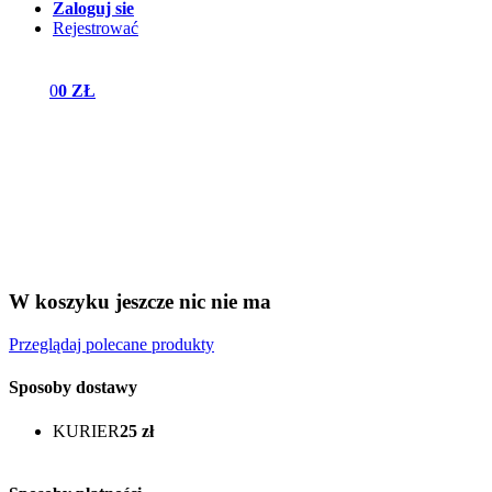
Zaloguj sie
Rejestrować
0
0 ZŁ
W koszyku jeszcze nic nie ma
Przeglądaj polecane produkty
Sposoby dostawy
KURIER
25 zł