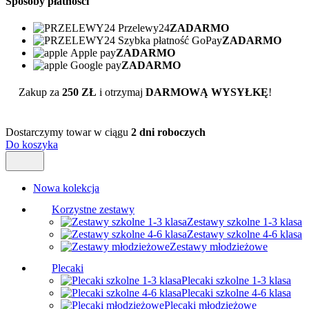
Sposoby płatności
Przelewy24
ZADARMO
Szybka płatność GoPay
ZADARMO
Apple pay
ZADARMO
Google pay
ZADARMO
Zakup za
250 ZŁ
i otrzymaj
DARMOWĄ WYSYŁKĘ
!
Dostarczymy towar w ciągu
2 dni roboczych
Do koszyka
Nowa kolekcja
Korzystne zestawy
Zestawy szkolne 1-3 klasa
Zestawy szkolne 4-6 klasa
Zestawy młodzieżowe
Plecaki
Plecaki szkolne 1-3 klasa
Plecaki szkolne 4-6 klasa
Plecaki młodzieżowe