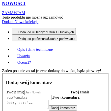
NOWOŚCI
ZAMAWIAM
Tego produktu nie można już zamówić
Dodatki
Nowa kolekcja
Dodaj do ulubionych
Usuń z ulubionych
Dodaj do porównania
Usuń z porównania
Opis i dane techniczne
Uwagi
0
Ocena
27
Żaden post nie został jeszcze dodany do wątku, bądź pierwszy!
Dodaj swój komentarz
Twoje imię
Twój email
Twój komentarz
Dodaj komentarz