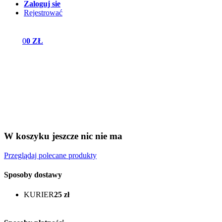
Zaloguj sie
Rejestrować
0
0 ZŁ
W koszyku jeszcze nic nie ma
Przeglądaj polecane produkty
Sposoby dostawy
KURIER
25 zł