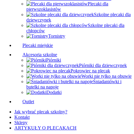
Plecaki dla
pierwszoklasistów
Szkolne plecaki dla
dziewczynek
Szkolne plecaki dla
chłopców
Tornistry
Plecaki miejskie
Akcesoria szkolne
Piórniki
Piórniki dla dziewczynek
Pokrowiec na plecak
Worki nie tylko na obuwie
Śniadaniówki i
butelki na napoje
Dodatki
Outlet
Jak wybrać plecak szkolny?
Kontakt
Sklepy
ARTYKUŁY O PLECAKACH