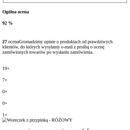
Ogólna ocena
92 %
27
ocena
Gromadzimy opinie o produktach od prawdziwych
klientów, do których wysyłamy e-mail z prośbą o ocenę
zamówionych towarów po wysłaniu zamówienia.
19×
7×
0×
0×
1×